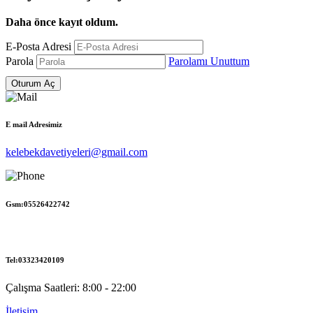
Daha önce kayıt oldum.
E-Posta Adresi
Parola
Parolamı Unuttum
E mail Adresimiz
kelebekdavetiyeleri@gmail.com
Gsm:05526422742
Tel:03323420109
Çalışma Saatleri: 8:00 - 22:00
İletişim