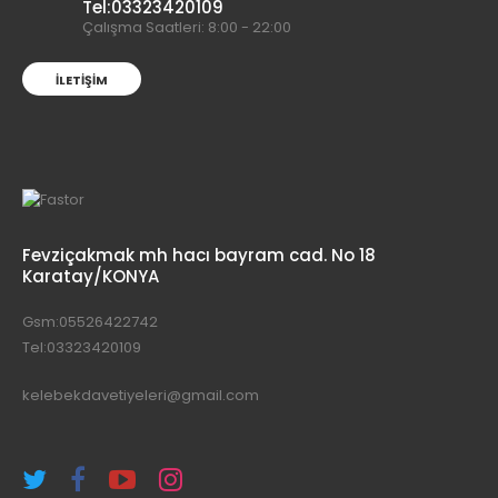
Tel:03323420109
Çalışma Saatleri: 8:00 - 22:00
İLETIŞIM
Fevziçakmak mh hacı bayram cad. No 18
Karatay/KONYA
Gsm:05526422742
Tel:03323420109
kelebekdavetiyeleri@gmail.com