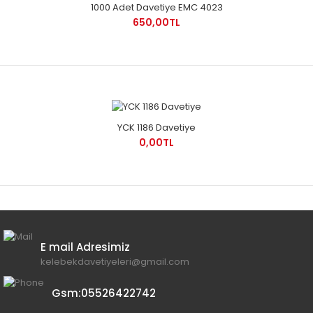
1000 Adet Davetiye EMC 4023
650,00TL
YCK 1186 Davetiye
0,00TL
E mail Adresimiz
kelebekdavetiyeleri@gmail.com
Gsm:05526422742