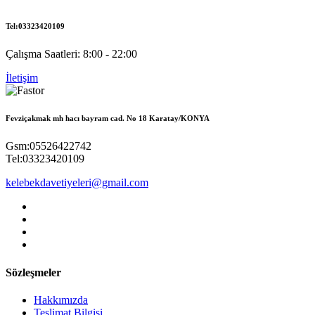
Tel:03323420109
Çalışma Saatleri: 8:00 - 22:00
İletişim
Fevziçakmak mh hacı bayram cad. No 18 Karatay/KONYA
Gsm:05526422742
Tel:03323420109
kelebekdavetiyeleri@gmail.com
Sözleşmeler
Hakkımızda
Teslimat Bilgisi