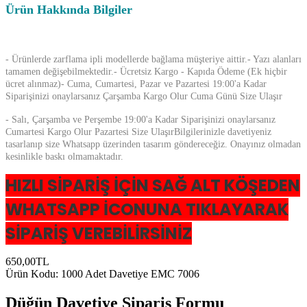
Ürün Hakkında Bilgiler
- Ürünlerde zarflama ipli modellerde bağlama müşteriye aittir.- Yazı alanları
tamamen değişebilmektedir.- Ücretsiz Kargo - Kapıda Ödeme (Ek hiçbir
ücret alınmaz)- Cuma, Cumartesi, Pazar ve Pazartesi 19:00'a Kadar
Siparişinizi onaylarsanız Çarşamba Kargo Olur Cuma Günü Size Ulaşır
- Salı, Çarşamba ve Perşembe 19:00'a Kadar Siparişinizi onaylarsanız
Cumartesi Kargo Olur Pazartesi Size UlaşırBilgilerinizle davetiyeniz
tasarlanıp size Whatsapp üzerinden tasarım göndereceğiz. Onayınız olmadan
kesinlikle baskı olmamaktadır.
HIZLI SİPARİŞ İÇİN SAĞ ALT KÖŞEDEN
WHATSAPP İCONUNA TIKLAYARAK
SİPARİŞ VEREBİLİRSİNİZ
650,00TL
Ürün Kodu:
1000 Adet Davetiye EMC 7006
Düğün Davetiye Sipariş Formu