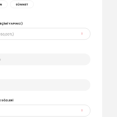
AN
SÜNNET
EÇIMI YAPINIZ )
 SÖZLERI