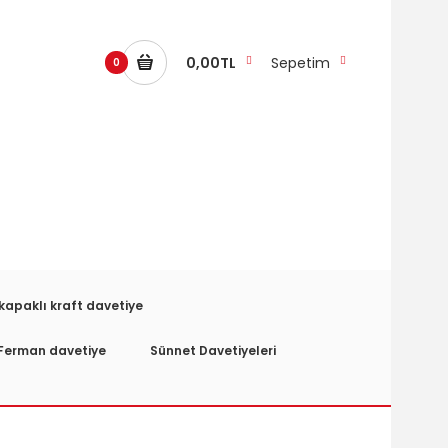
0,00TL
Sepetim
0
kapaklı kraft davetiye
Ferman davetiye
Sünnet Davetiyeleri