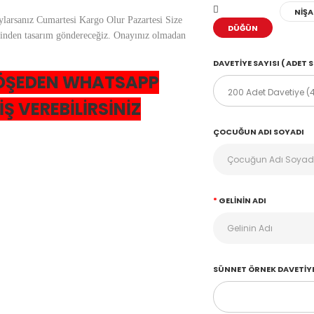
NİŞ
ylarsanız Cumartesi Kargo Olur Pazartesi Size
DÜĞÜN
erinden tasarım göndereceğiz. Onayınız olmadan
DAVETIYE SAYISI ( ADET S
T KÖŞEDEN WHATSAPP
Ş VEREBİLİRSİNİZ
ÇOCUĞUN ADI SOYADI
GELININ ADI
SÜNNET ÖRNEK DAVETIYE