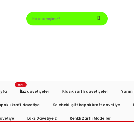
YENİ
yfa
İkiz davetiyeler
Klasik zarflı davetiyeler
Yarım 
apaklı kraft davetiye
Kelebekli çift kapak kraft davetiye
avetiye
Lüks Davetiye 2
Renkli Zarflı Modeller