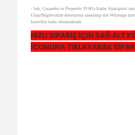
- Salı, Çarşamba ve Perşembe 19:00'a Kadar Siparişinizi ona
UlaşırBilgilerinizle davetiyeniz tasarlanıp size Whatsapp üz
kesinlikle baskı olmamaktadır.
HIZLI SİPARİŞ İÇİN SAĞ AL
İCONUNA TIKLAYARAK SİPARİ