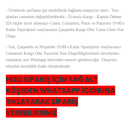
- Ürünlerde zarflama ipli modellerde bağlama müşteriye aittir.- Yazı
alanları tamamen değişebilmektedir.- Ücretsiz Kargo - Kapıda Ödeme
(Ek hiçbir ücret alınmaz)- Cuma, Cumartesi, Pazar ve Pazartesi 19:00'a
Kadar Siparişinizi onaylarsanız Çarşamba Kargo Olur Cuma Günü Size
Ulaşır
- Salı, Çarşamba ve Perşembe 19:00'a Kadar Siparişinizi onaylarsanız
Cumartesi Kargo Olur Pazartesi Size UlaşırBilgilerinizle davetiyeniz
tasarlanıp size Whatsapp üzerinden tasarım göndereceğiz. Onayınız
olmadan kesinlikle baskı olmamaktadır.
HIZLI SİPARİŞ İÇİN SAĞ ALT
KÖŞEDEN WHATSAPP İCONUNA
TIKLAYARAK SİPARİŞ
VEREBİLİRSİNİZ