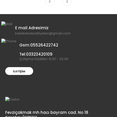
E mail Adresimiz
kelebekdavetiyeleri@gmail.com
Gsm:05526422742
Tel:03323420109
Çalışma Saatleri: 8:00 - 22:00
İLETIŞIM
Fevziçakmak mh hacı bayram cad. No 18