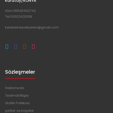
Karatay/KONYA
Gsm:05526422742
Tel:03323420109
kelebekdavetiyeleri@gmail.com
Sözleşmeler
Hakkımızda
Teslimat Bilgisi
Gizlilik Politikası
şartlar ve koşullar