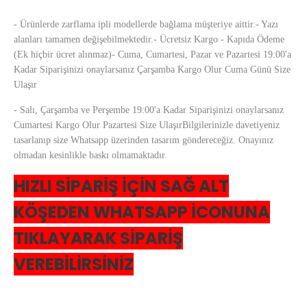
- Ürünlerde zarflama ipli modellerde bağlama müşteriye aittir.- Yazı
alanları tamamen değişebilmektedir.- Ücretsiz Kargo - Kapıda Ödeme
(Ek hiçbir ücret alınmaz)- Cuma, Cumartesi, Pazar ve Pazartesi 19:00'a
Kadar Siparişinizi onaylarsanız Çarşamba Kargo Olur Cuma Günü Size
Ulaşır
- Salı, Çarşamba ve Perşembe 19:00'a Kadar Siparişinizi onaylarsanız
Cumartesi Kargo Olur Pazartesi Size UlaşırBilgilerinizle davetiyeniz
tasarlanıp size Whatsapp üzerinden tasarım göndereceğiz. Onayınız
olmadan kesinlikle baskı olmamaktadır.
HIZLI SİPARİŞ İÇİN SAĞ ALT
KÖŞEDEN WHATSAPP İCONUNA
TIKLAYARAK SİPARİŞ
VEREBİLİRSİNİZ