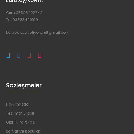
Karatay/KONYA
Gsm:05526422742
Tel:03323420109
kelebekdavetiyeleri@gmail.com
Sözleşmeler
Hakkımızda
Teslimat Bilgisi
Gizlilik Politikası
şartlar ve koşullar