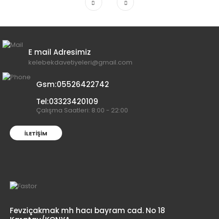
E mail Adresimiz
kelebekdavetiyeleri@gmail.com
Gsm:05526422742
Tel:03323420109
Çalışma Saatleri: 8:00 - 22:00
İLETIŞIM
Fevziçakmak mh hacı bayram cad. No 18