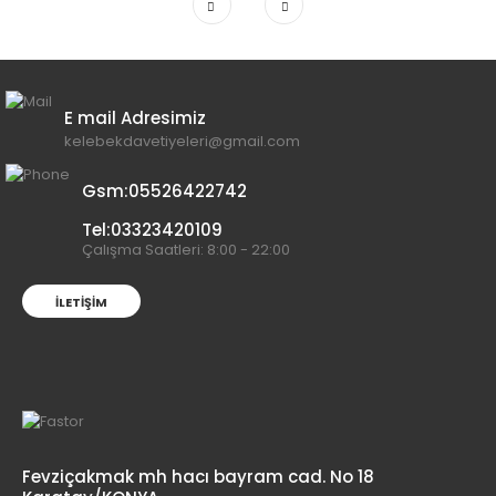
E mail Adresimiz
kelebekdavetiyeleri@gmail.com
Gsm:05526422742
Tel:03323420109
Çalışma Saatleri: 8:00 - 22:00
İLETIŞIM
Fevziçakmak mh hacı bayram cad. No 18