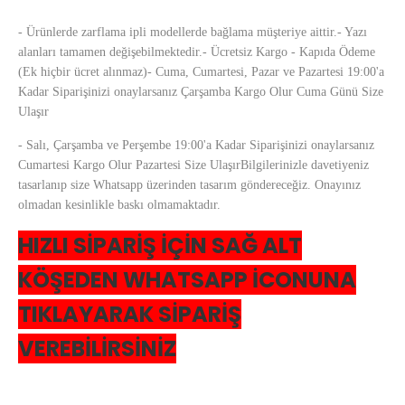
- Ürünlerde zarflama ipli modellerde bağlama müşteriye aittir.- Yazı
alanları tamamen değişebilmektedir.- Ücretsiz Kargo - Kapıda Ödeme
(Ek hiçbir ücret alınmaz)- Cuma, Cumartesi, Pazar ve Pazartesi 19:00'a
Kadar Siparişinizi onaylarsanız Çarşamba Kargo Olur Cuma Günü Size
Ulaşır
- Salı, Çarşamba ve Perşembe 19:00'a Kadar Siparişinizi onaylarsanız
Cumartesi Kargo Olur Pazartesi Size UlaşırBilgilerinizle davetiyeniz
tasarlanıp size Whatsapp üzerinden tasarım göndereceğiz. Onayınız
olmadan kesinlikle baskı olmamaktadır.
HIZLI SİPARİŞ İÇİN SAĞ ALT
KÖŞEDEN WHATSAPP İCONUNA
TIKLAYARAK SİPARİŞ
VEREBİLİRSİNİZ