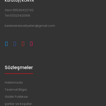
Karatay/KONYA
Gsm:05526422742
Tel:03323420109
kelebekdavetiyeleri@gmail.com
Sözleşmeler
Hakkımızda
Teslimat Bilgisi
Gizlilik Politikası
şartlar ve koşullar